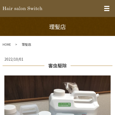
メ
理髪店
HOME
理髪店
2022/10/01
害虫駆除