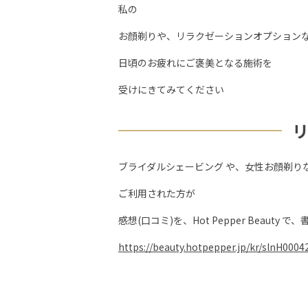
私の
お顔剃りや、リラクゼーションオプション
日頃のお疲れにご褒美となる施術を
受けにきてみてください
ブライダルシェービング や、女性お顔剃り
ご利用された方が
感想(口コミ)を、Hot Pepper Beau
https://beauty.hotpepper.jp/kr/slnH0004