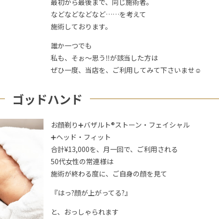
最初から最後まで、同じ施術者。
などなどなどなど……を考えて
施術しております。
誰か一つでも
私も、そぉ〜思う‼️が該当した方は
ぜひ一度、当店を、ご利用してみて下さいませ☺️
ゴッドハンド
お顔剃り➕バザルト®︎ストーン・フェイシャル
➕ヘッド・フィット
合計¥13,000を、月一回で、ご利用される
50代女性の常連様は
施術が終わる度に、ご自身の顔を見て
『はっ?顔が上がってる?』
と、おっしゃられます