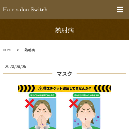
メ
熱射病
HOME
熱射病
2020/08/06
マスク