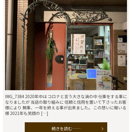
IMG_7384 2020年中は コロナと言う大きな渦の中 仕事をする事に
なりましたが 当店の取り組みに 信頼と信用を置いて下さったお客
様により 無事、一年を終える事が出来ました。 この想いに報いる
様 2021年も笑顔の […]
続きを読む……