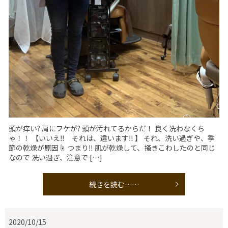
頭が痒い? 肩にフケが? 頭が汚れてるからだ！ 良く洗わなくち
ゃ！！ 【いいえ‼️ それは、違います‼️ 】 それ、洗い過ぎや、季
節の乾燥が原因☝️ つまり‼️ 肌が乾燥して、掻きこわしたのと同じ
なので 洗い過ぎ、注意で […]
続きを読む……
2020/10/15