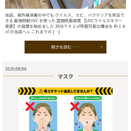
当店、紫外線消毒の中でも ウイルス、カビ、バクテリアを除去で
きる 最強照射UVC を使った 空間除菌装置 【UVCウイルスキラー
装置】の設置を始めました 30分で４２㎡除菌可能な機会を 約１６
㎡ の当店へ☺️ これまでの […]
続きを読む……
2020/08/06
マスク