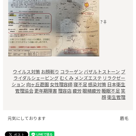
?‍♀️
ウイルス対策
お顔剃り
コラーゲン
バザルトストーン
ブ
ライダルシェービング
むくみ
メンズエステ
リラクゼー
ション
向ヶ丘遊園
女性理容師
寝不足
感染対策
日本衛生
管理協会
更年期障害
理容店
疲労
眼精疲労
睡眠不足
笑
顔
衛生管理
元気にしております
眉毛