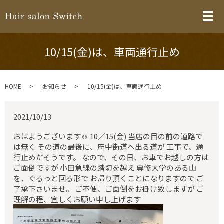
メ
10/15(金)は、車両通行止め
HOME
お知らせ
10/15(金)は、車両通行止め
2021/10/13
おはようございます☺️ 10／15(金) 当店の目の前の道路で
は無く その道の最後に、府中街道へ出る道が 工事で、通
行止めだそうです。 なので、その日、お車でお越しの方は
ご面倒ですが 小田急線の踏切を越え 専修大学のある山
を、ぐるっと回る形で お帰り頂くことになりますので ご
了承下さいませ。 ご不便、ご面倒をお掛け致しますが ご
理解の程、宜しくお願い申し上げます