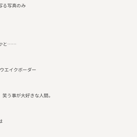
写る写真のみ
かと……
oウエイクボーダー
。
、笑う事が大好きな人間。
は