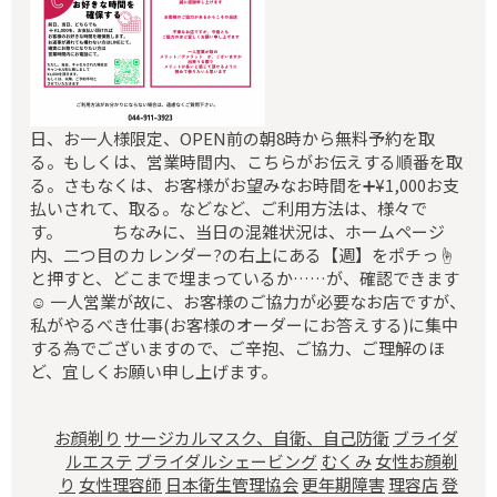
日、お一人様限定、OPEN前の朝8時から無料予約を取
る。もしくは、営業時間内、こちらがお伝えする順番を取
る。さもなくは、お客様がお望みなお時間を➕¥1,000お支
払いされて、取る。などなど、ご利用方法は、様々で
す。 ちなみに、当日の混雑状況は、ホームページ
内、二つ目のカレンダー?️の右上にある【週】をポチっ☝️
と押すと、どこまで埋まっているか……が、確認できます
☺️ 一人営業が故に、お客様のご協力が必要なお店ですが、
私がやるべき仕事(お客様のオーダーにお答えする)に集中
する為でございますので、ご辛抱、ご協力、ご理解のほ
ど、宜しくお願い申し上げます。
お顔剃り
サージカルマスク、自衛、自己防衛
ブライダ
ルエステ
ブライダルシェービング
むくみ
女性お顔剃
り
女性理容師
日本衛生管理協会
更年期障害
理容店
登