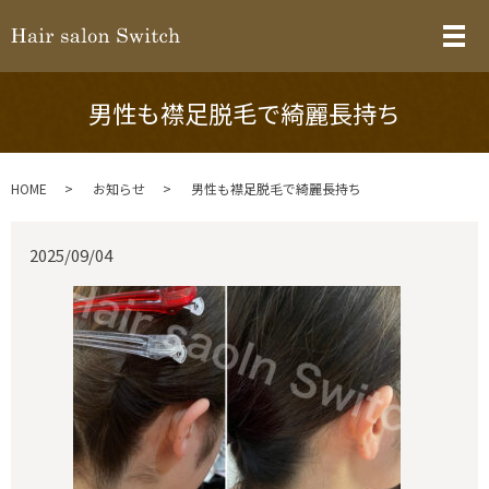
メ
男性も襟足脱毛で綺麗長持ち
HOME
お知らせ
男性も襟足脱毛で綺麗長持ち
2025/09/04